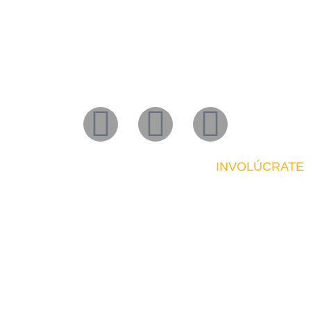
INVOLÚCRATE
HAZTE SOCIO
¿Qué nos mueve?
Buscamos aportar a un mundo más sustentable a través del
voluntariado corporativo.