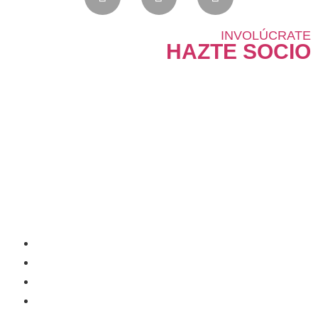
INVOLÚCRATE
HAZTE SOCIO
¿Qué nos mueve?
Buscamos aportar a un mundo más sustentable a través del
voluntariado corporativo.
Mapeko
Nosotros
Servicios
Recursos
Contacto