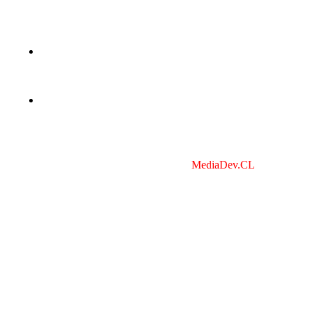
Contacto
hello@mapeko.org
+56 9 8232 1570
made with
by Agencia Digital
MediaDev.CL